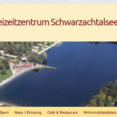
eizeitzentrum Schwarzachtalse
 Sport
Natur I Erholung
Café & Restaurant
Wohn­mo­bil­stell­platz