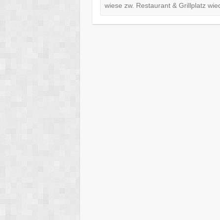
wiese zw. Restau­rant & Grill­platz wie