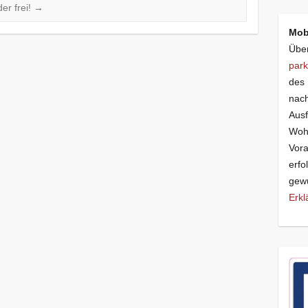
der frei!
→
Mob
Über
park
des 
nach
Ausf
Wohn
Vor
erfo
gewü
Erkl