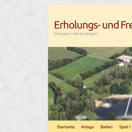
Skip
to
Erholungs- und Fr
content
Ertingen / Herbertingen
Start­seite
Anlage
Baden
Spiel I