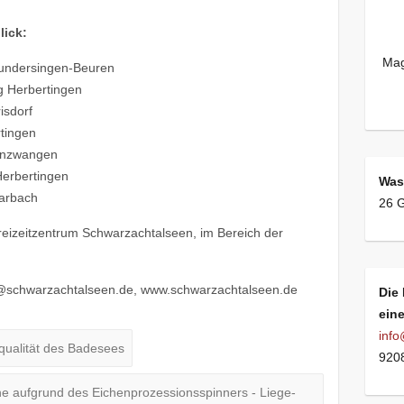
lick:
Mag
under­sin­gen-Beuren
 Herber­tin­gen
s­dorf
tin­gen
Binzwan­gen
erber­tin­gen
Was
Marbach
26 G
i­zeit­zen­trum Schwarz­ach­tal­seen, im Bereich der
schwarzachtalseen.​de, www​.schwarz​ach​tal​seen​.de
Die 
ein
inf
ua­li­tät des Badesees
9208
he aufgrund des Eichen­pro­zes­si­ons­spin­ners - Liege­