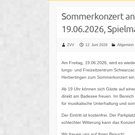
Sommer­kon­zert an 
19.06.2026, Spiel­
ZVV
12. Juni 2026
Allgemein
Am Frei­tag, 19.06.2026, wird es wieder
lungs- und Frei­zeit­zen­trum Schwarz­a
Herber­tin­gen zum Sommer­kon­zert ein
Ab 19 Uhr können sich Gäste auf einen
direkt am Bade­see freuen. Im Bereich 
für musi­ka­li­sche Unter­hal­tung und s
Der Eintritt ist kosten­frei. Der Park­platz
schlech­ter Witte­rung kann das Konzert 
Wir freuen uns auf Ihren Besuch!