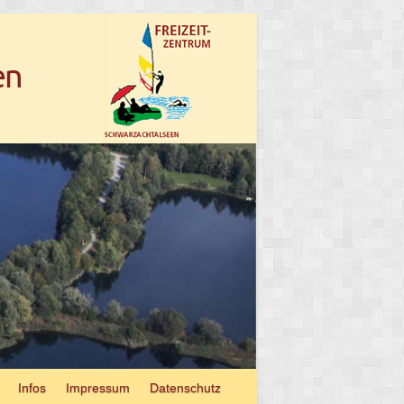
en
Infos
Impres­sum
Daten­schutz