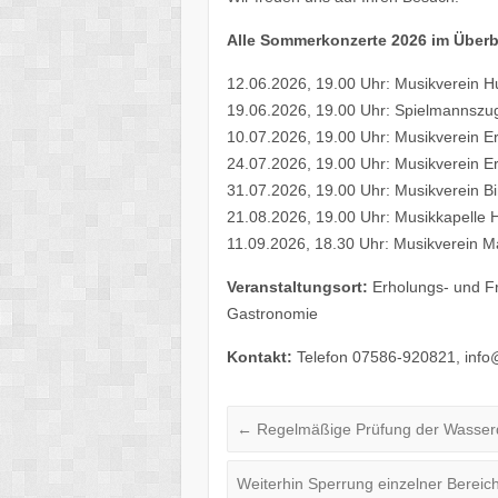
Alle Sommer­kon­zerte 2026 im Überb
12.06.2026, 19.00 Uhr: Musik­ver­ein H
19.06.2026, 19.00 Uhr: Spiel­manns­zug
10.07.2026, 19.00 Uhr: Musik­ver­ein Eri
24.07.2026, 19.00 Uhr: Musik­ver­ein Er
31.07.2026, 19.00 Uhr: Musik­ver­ein 
21.08.2026, 19.00 Uhr: Musik­ka­pelle H
11.09.2026, 18.30 Uhr: Musik­ver­ein 
Veran­stal­tungs­ort:
Erho­lungs- und Fre
Gastronomie
Kontakt:
Tele­fon 07586-920821, info@​
←
Regel­mä­ßige Prüfung der Wasser­q
Weiter­hin Sper­rung einzel­ner Berei­c