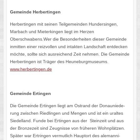
Gemeinde Herber­tin­gen
Herber­tin­gen mit seinen Teil­ge­mein­den Hunder­sin­gen,
Marbach und Mieter­kin­gen liegt im Herzen
Oberschwabens.Wer die Beson­der­hei­ten dieser Gemeinde
inmit­ten einer reiz­vol­len und intak­ten Land­schaft entde­cken
möchte, sollte sich ausrei­chend Zeit nehmen. Die Gemeinde
Herber­tin­gen ist Träger des Heuneburgmuseums.
www​.herber​tin​gen​.de
Gemeinde Ertin­gen
Die Gemeinde Ertin­gen liegt am Ostrand der Donau­nie­de­
rung zwischen Ried­lin­gen und Mengen und ist ein uraltes
Siedell­and. Funde bei Ertin­gen aus der Stein­zeit und aus
der Bron­ze­zeit sind Zeug­nisse von frühe­ren Wohn­plät­zen.
Später war Ertrin­gen vermut­lich Haupt­ort des aleman­ni­