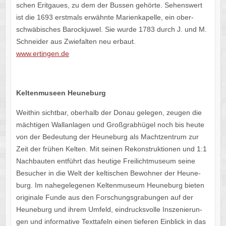
schen Erit­gaues, zu dem der Bussen gehörte. Sehens­wert
ist die 1693 erst­mals erwähnte Mari­en­ka­pelle, ein ober­
schwä­bi­sches Barock­ju­wel. Sie wurde 1783 durch J. und M.
Schnei­der aus Zwie­fal­ten neu erbaut.
www​.ertin​gen​.de
Kelten­mu­seen Heuneburg
Weit­hin sicht­bar, ober­halb der Donau gele­gen, zeugen die
mäch­ti­gen Wall­an­la­gen und Groß­grab­hü­gel noch bis heute
von der Bedeu­tung der Heune­burg als Macht­zen­trum zur
Zeit der frühen Kelten. Mit seinen Rekon­struk­tio­nen und 1:1
Nach­bau­ten entführt das heutige Frei­licht­mu­seum seine
Besu­cher in die Welt der kelti­schen Bewoh­ner der Heune­
burg. Im nahe­ge­le­ge­nen Kelten­mu­seum Heune­burg bieten
origi­nale Funde aus den Forschungs­gra­bun­gen auf der
Heune­burg und ihrem Umfeld, eindrucks­volle Insze­nie­run­
gen und infor­ma­tive Text­ta­feln einen tiefe­ren Einblick in das