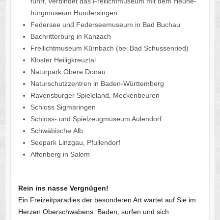
führt, verbin­det das Frei­licht­mu­seum mit dem Heune­
burg­mu­seum Hundersingen.
Feder­see und Feder­see­mu­seum in Bad Buchau
Bach­rit­ter­burg in Kanzach
Frei­licht­mu­seum Kürn­bach (bei Bad Schussenried)
Klos­ter Heiligkreuztal
Natur­park Obere Donau
Natur­schutz­zen­tren in Baden-Württemberg
Ravens­bur­ger Spie­le­land, Meckenbeuren
Schloss Sigma­rin­gen
Schloss- und Spiel­zeug­mu­seum Aulendorf
Schwä­bi­sche Alb
Seepark Linz­gau, Pfullendorf
Affen­berg in Salem
Rein ins nasse Vergnügen!
Ein Freizeitparadies der besonderen Art wartet auf Sie im
Herzen Oberschwabens. Baden, surfen und sich