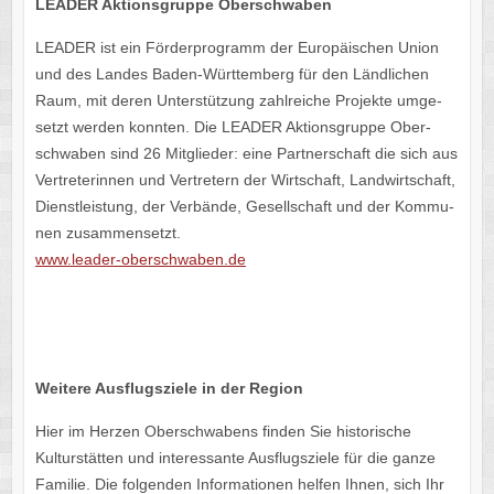
LEADER Akti­ons­gruppe Oberschwaben
LEADER ist ein Förder­pro­gramm der Euro­päi­schen Union
und des Landes Baden-Würt­tem­berg für den Länd­li­chen
Raum, mit deren Unter­stüt­zung zahl­rei­che Projekte umge­
setzt werden konn­ten. Die LEADER Akti­ons­gruppe Ober­
schwa­ben sind 26 Mitglie­der: eine Part­ner­schaft die sich aus
Vertre­te­rin­nen und Vertre­tern der Wirt­schaft, Land­wirt­schaft,
Dienst­leis­tung, der Verbände, Gesell­schaft und der Kommu­
nen zusammensetzt.
www​.leader​-ober​schwa​ben​.de
Weitere Ausflugs­ziele in der Region
Hier im Herzen Ober­schwa­bens finden Sie histo­ri­sche
Kultur­stät­ten und inter­es­sante Ausflugs­ziele für die ganze
Fami­lie. Die folgen­den Infor­ma­tio­nen helfen Ihnen, sich Ihr