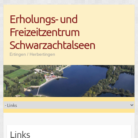
Skip
Erholungs- und
to
content
Freizeitzentrum
Schwarzachtalseen
Ertingen / Herbertingen
Links