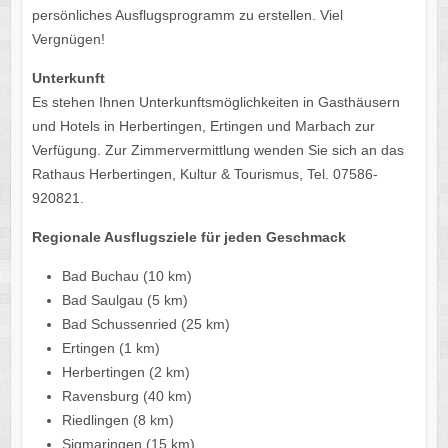
persön­li­ches Ausflugs­pro­gramm zu erstel­len. Viel
Vergnügen!
Unter­kunft
Es stehen Ihnen Unter­kunfts­mög­lich­kei­ten in Gast­häu­sern
und Hotels in Herber­tin­gen, Ertin­gen und Marbach zur
Verfü­gung. Zur Zimmer­ver­mitt­lung wenden Sie sich an das
Rathaus Herber­tin­gen, Kultur & Touris­mus, Tel. 07586-
920821.
Regio­nale Ausflugs­ziele für jeden Geschmack
Bad Buchau (10 km)
Bad Saul­gau (5 km)
Bad Schus­sen­ried (25 km)
Ertin­gen (1 km)
Herber­tin­gen (2 km)
Ravens­burg (40 km)
Ried­lin­gen (8 km)
Sigma­rin­gen (15 km)