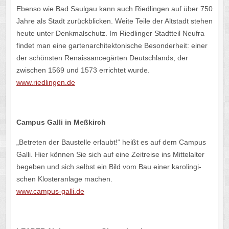
Ebenso wie Bad Saul­gau kann auch Ried­lin­gen auf über 750
Jahre als Stadt zurück­bli­cken. Weite Teile der Altstadt stehen
heute unter Denk­mal­schutz. Im Ried­lin­ger Stadt­teil Neufra
findet man eine garten­ar­chi­tek­to­ni­sche Beson­der­heit: einer
der schöns­ten Renais­sance­gär­ten Deutsch­lands, der
zwischen 1569 und 1573 errich­tet wurde.
www​.ried​lin​gen​.de
Campus Galli in Meßkirch
„Betre­ten der Baustelle erlaubt!“ heißt es auf dem Campus
Galli. Hier können Sie sich auf eine Zeit­reise ins Mittel­al­ter
bege­ben und sich selbst ein Bild vom Bau einer karo­lin­gi­
schen Klos­ter­an­lage machen.
www​.campus​-galli​.de