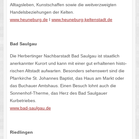
Alltags­le­ben, Kunst­schaf­fen sowie die weit­ver­zweig­ten
Handels­be­zie­hun­gen der Kelten.
www​.heune​burg​.de
I
www​.heune​burg​-kelten​stadt​.de
Bad Saul­gau
Die Herber­tin­ger Nach­bar­stadt Bad Saul­gau ist staat­lich
aner­kann­ter Kurort und kann mit einer gut erhal­te­nen histo­
ri­schen Altstadt aufwar­ten. Beson­ders sehens­wert sind die
Pfarr­kir­che St. Johan­nes Baptist, das Haus am Markt oder
das Buch­auer Amts­haus. Einen Besuch lohnt auch die
Sonnen­hof-Therme, das Herz des Bad Saul­gauer
Kurbetriebes.
www​.bad​-saul​gau​.de
Ried­lin­gen