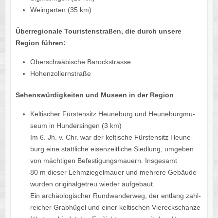
Wein­gar­ten (35 km)
Über­re­gio­nale Touris­ten­stra­ßen, die durch unsere
Region führen:
Ober­schwä­bi­sche Barockstrasse
Hohen­zol­lern­straße
Sehens­wür­dig­kei­ten und Museen in der Region
Kelti­scher Fürs­ten­sitz Heune­burg und Heune­burg­mu­
seum in Hunder­sin­gen (3 km)
Im 6. Jh. v. Chr. war der kelti­sche Fürs­ten­sitz Heune­
burg eine statt­li­che eisen­zeit­li­che Sied­lung, umge­ben
von mäch­ti­gen Befes­ti­gungs­mau­ern. Insge­samt
80 m dieser Lehm­zie­gel­mauer und mehrere Gebäude
wurden origi­nal­ge­treu wieder aufgebaut.
Ein archäo­lo­gi­scher Rund­wan­der­weg, der entlang zahl­
rei­cher Grab­hü­gel und einer kelti­schen Vier­eck­schanze