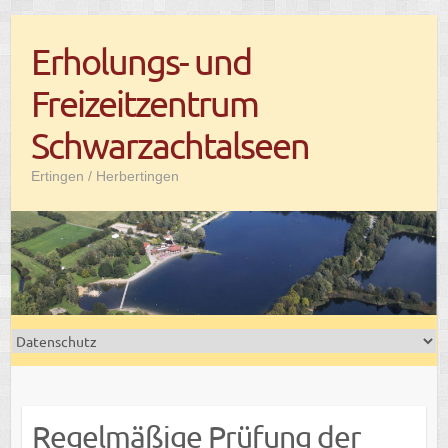
Skip
Erholungs- und
to
content
Freizeitzentrum
Schwarzachtalseen
Ertingen / Herbertingen
Regel­mä­ßige Prüfung der