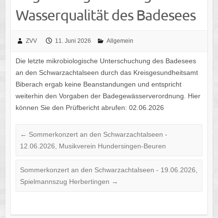
Wasser­qua­li­tät des Badesees
ZVV
11. Juni 2026
Allgemein
Die letzte mikro­bio­lo­gi­sche Unter­schu­chung des Bade­sees
an den Schwarz­ach­tal­seen durch das Kreis­ge­sund­heits­amt
Biber­ach ergab keine Bean­stan­dun­gen und entspricht
weiter­hin den Vorga­ben der Bade­ge­wäs­ser­ver­ord­nung. Hier
können Sie den Prüf­be­richt abru­fen: 02.06.2026
←
Sommer­kon­zert an den Schwarz­ach­tal­seen -
12.06.2026, Musik­ver­ein Hundersingen-Beuren
Sommer­kon­zert an den Schwarz­ach­tal­seen - 19.06.2026,
Spiel­manns­zug Herbertingen
→