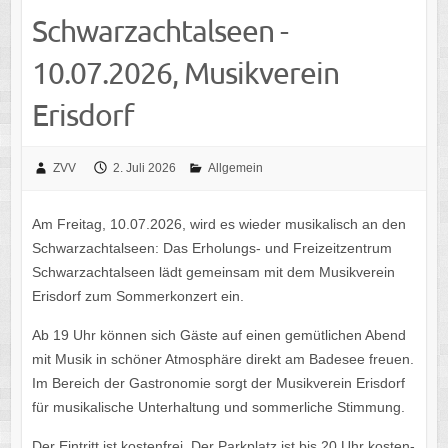
Schwarz­ach­tal­seen -
10.07.2026, Musik­ver­ein
Erisdorf
ZVV
2. Juli 2026
Allgemein
Am Frei­tag, 10.07.2026, wird es wieder musi­ka­lisch an den
Schwarz­ach­tal­seen: Das Erho­lungs- und Frei­zeit­zen­trum
Schwarz­ach­tal­seen lädt gemein­sam mit dem Musik­ver­ein
Eris­dorf zum Sommer­kon­zert ein.
Ab 19 Uhr können sich Gäste auf einen gemüt­li­chen Abend
mit Musik in schö­ner Atmo­sphäre direkt am Bade­see freuen.
Im Bereich der Gastro­no­mie sorgt der Musik­ver­ein Eris­dorf
für musi­ka­li­sche Unter­hal­tung und sommer­li­che Stimmung.
Der Eintritt ist kosten­frei. Der Park­platz ist bis 20 Uhr kosten­